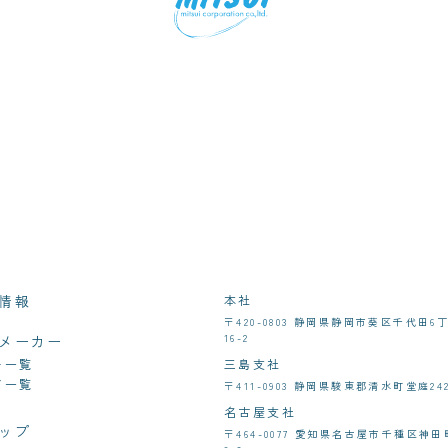
情報
本社
〒420-0803 静岡県静岡市葵区千代田6
16-2
メーカー
ー一覧
三島支社
ド一覧
〒411-0903 静岡県駿東郡清水町堂庭242
名古屋支社
ップ
〒464-0077 愛知県名古屋市千種区神田