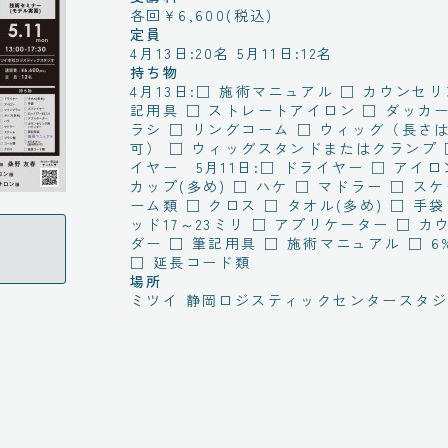
各回¥6,600(税込)
定員
4月13日:20名 5月11日:12名
持ち物
4月13日:□ 施術マニュアル □ カウンセ
記用具 □ ストレートアイロン □ ダッカー
ラシ □ リングコーム □ ウィッグ（長さ
可） □ ウィッグスタンドまたはクランプ 
イヤー 5月11日:□ ドライヤー □ アイロ
カップ(多め) □ ハケ □ マドラー □ スケ
ーム類 □ クロス □ タオル(多め) □ 手袋
ッド17～23ミリ □ アプリケーター □
ダー □ 筆記用具 □ 施術マニュアル □ 
□ 延長コード類
場所
ミツイ 静岡ロジスティックセンタースタ