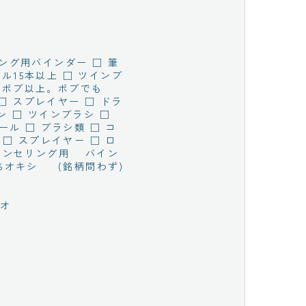
リング用バインダー □ 筆
ル15本以上 □ ツインブ
はボブ以上。ボブでも
□ スプレイヤー □ ドラ
ン □ ツインブラシ □
ール □ ブラシ類 □ コ
 □ スプレイヤー □ ロ
 カウンセリング用 バイン
6%オキシ (銘柄問わず)
ジオ