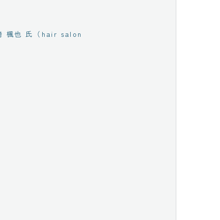
也 氏（hair salon