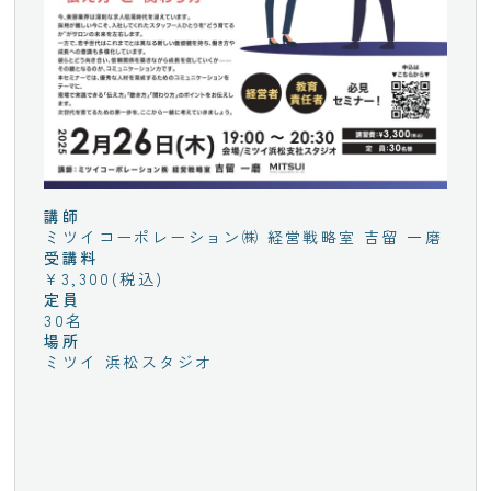
講師
ミツイコーポレーション㈱ 経営戦略室 吉留 一磨
受講料
¥3,300(税込)
定員
30名
場所
ミツイ 浜松スタジオ