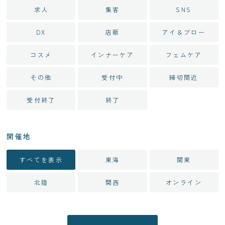
求人
集客
SNS
DX
店販
アイ＆ブロー
コスメ
インナーケア
フェムケア
その他
受付中
締切間近
受付終了
終了
開催地
すべてを表示
東海
関東
北陸
関西
オンライン