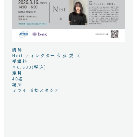
講師
Neit ディレクター 伊藤 愛 氏
受講料
¥6,600(税込)
定員
40名
場所
ミツイ 浜松スタジオ