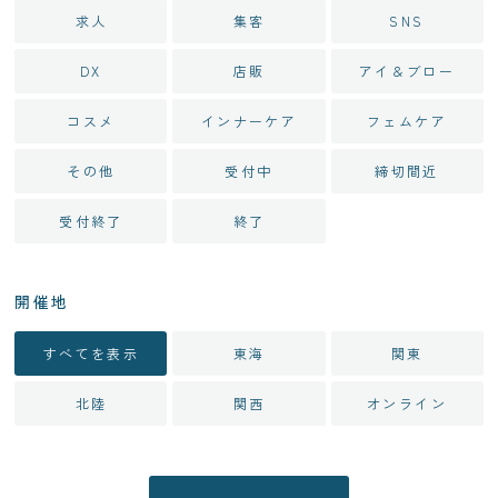
求人
集客
SNS
DX
店販
アイ＆ブロー
コスメ
インナーケア
フェムケア
その他
受付中
締切間近
受付終了
終了
開催地
すべてを表示
東海
関東
北陸
関西
オンライン