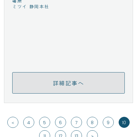
場所
ミツイ 静岡本社
詳細記事へ
＜
4
5
6
7
8
9
10
11
12
13
＞