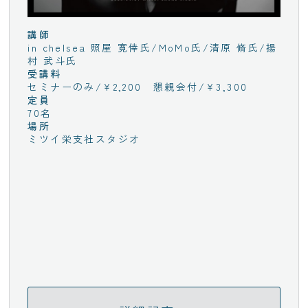
講師
in chelsea 照屋 寛倖氏/MoMo氏/清原 脩氏/揚
村 武斗氏
受講料
セミナーのみ/¥2,200 懇親会付/¥3,300
定員
70名
場所
ミツイ栄支社スタジオ